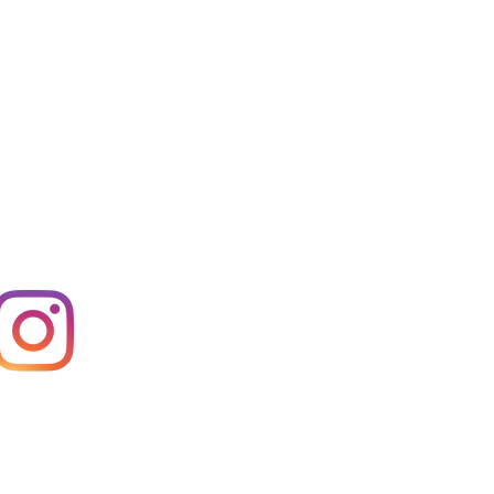
の口道場
アクセス
nstagram
Access Map