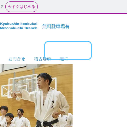
今すぐはじめる
？
​Kyokushin-kenbukai
無料駐車場有
Mizonokuchi Branch
お問合せ
稽古場所
更に