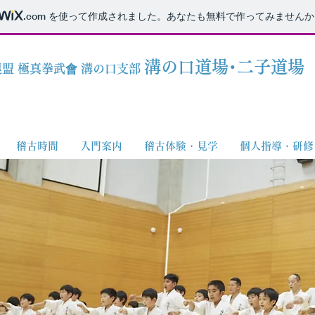
.com
を使って作成されました。あなたも無料で作ってみませんか
溝の口道場
二子道場
･
盟 極真拳武會 溝の口支部
稽古時間
入門案内
稽古体験・見学
個人指導・研修