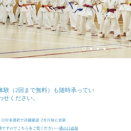
体験（2回まで無料）も随時承ってい
わせください。
ー
日付を選択で詳細確認 2カ月毎に更新
態ですのでこちらをご覧ください→
溝の口道場